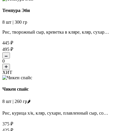
Темпура Эби
8 шт | 300 гр
Рис, творожный сыр, креветка в кляре, кляр, сухар…
445
₽
495
₽
0
ХИТ
Чикен спайс
8 шт | 260 гр🌶️
Рис, курица х/к, кляр, сухари, плавленный сыр, со…
375
₽
425
₽