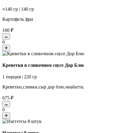
≈140 гр | 140 гр
Картофель фри
160
₽
0
Креветки в сливочном соусе Дор Блю
1 порция | 220 гр
Креветки,сливки,сыр дор блю,чиабатта.
675
₽
0
Наггетсы 8 штук