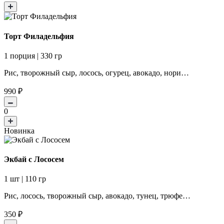
Торт Филадельфия
1 порция | 330 гр
Рис, творожный сыр, лосось, огурец, авокадо, нори…
990
₽
0
Новинка
Экбай с Лососем
1 шт | 110 гр
Рис, лосось, творожный сыр, авокадо, тунец, трюфе…
350
₽