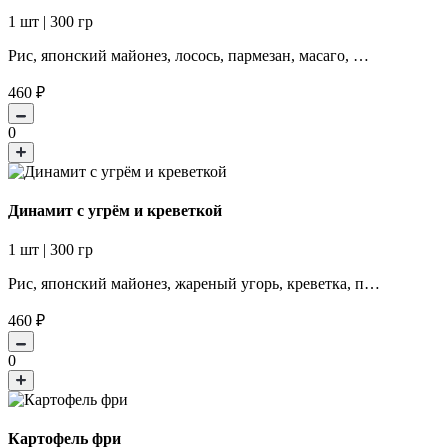
1 шт | 300 гр
Рис, японский майонез, лосось, пармезан, масаго, …
460
₽
0
Динамит с угрём и креветкой
1 шт | 300 гр
Рис, японский майонез, жареный угорь, креветка, п…
460
₽
0
Картофель фри