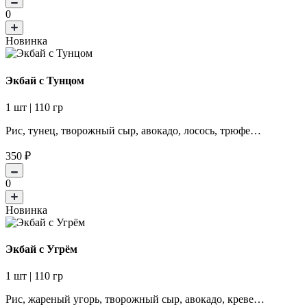
0
Новинка
Экбай с Тунцом
1 шт | 110 гр
Рис, тунец, творожный сыр, авокадо, лосось, трюфе…
350
₽
0
Новинка
Экбай с Угрём
1 шт | 110 гр
Рис, жареный угорь, творожный сыр, авокадо, креве…