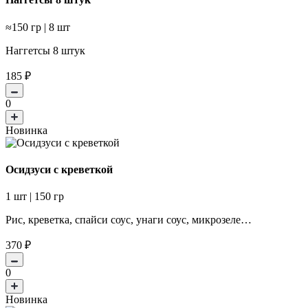
≈150 гр | 8 шт
Наггетсы 8 штук
185
₽
0
Новинка
Осидзуси с креветкой
1 шт | 150 гр
Рис, креветка, спайси соус, унаги соус, микрозеле…
370
₽
0
Новинка